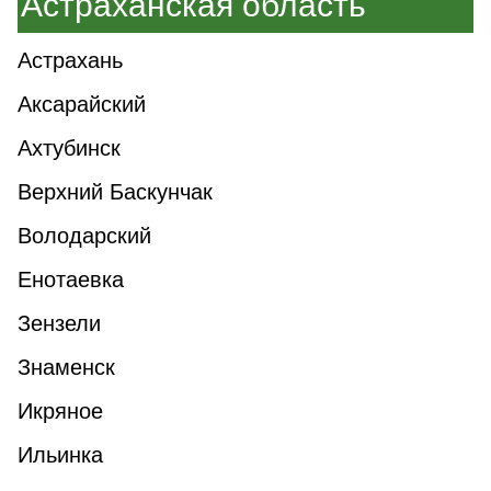
Астраханская область
Астрахань
Аксарайский
Ахтубинск
Верхний Баскунчак
Володарский
Енотаевка
Зензели
Знаменск
Икряное
Ильинка