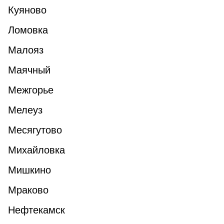
Куяново
Ломовка
Малояз
Маячный
Межгорье
Мелеуз
Месягутово
Михайловка
Мишкино
Мраково
Нефтекамск