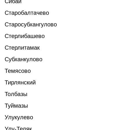
Сибай
Старобалтачево
Старосубхангулово
Стерлибашево
Стерлитамак
Субханкулово
Темясово
Тирлянский
Толбазы
Туймазы
Улукулево
Улу-Теляк