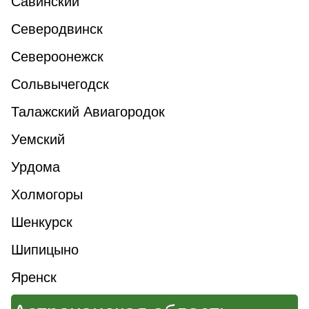
Савинский
Северодвинск
Североонежск
Сольвычегодск
Талажский Авиагородок
Уемский
Урдома
Холмогоры
Шенкурск
Шипицыно
Яренск