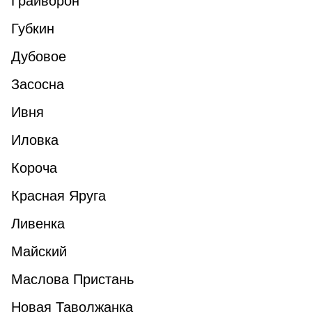
Грайворон
Губкин
Дубовое
Засосна
Ивня
Иловка
Короча
Красная Яруга
Ливенка
Майский
Маслова Пристань
Новая Таволжанка