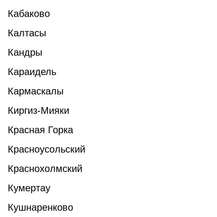
Кабаково
Калтасы
Кандры
Караидель
Кармаскалы
Киргиз-Мияки
Красная Горка
Красноусольский
Краснохолмский
Кумертау
Кушнаренково