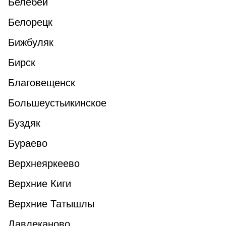
Белебей
Белорецк
Бижбуляк
Бирск
Благовещенск
Большеустьикинское
Буздяк
Бураево
Верхнеяркеево
Верхние Киги
Верхние Татышлы
Давлеканово