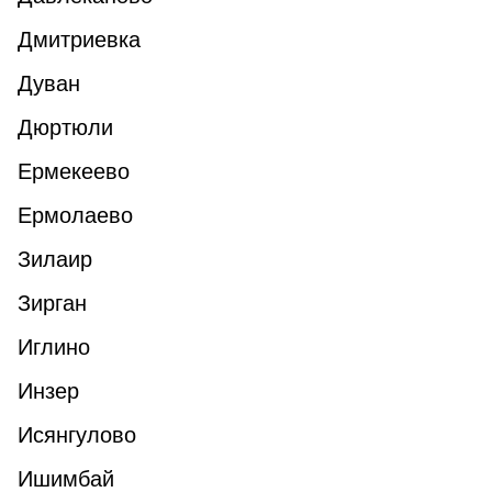
Дмитриевка
Дуван
Дюртюли
Ермекеево
Ермолаево
Зилаир
Зирган
Иглино
Инзер
Исянгулово
Ишимбай