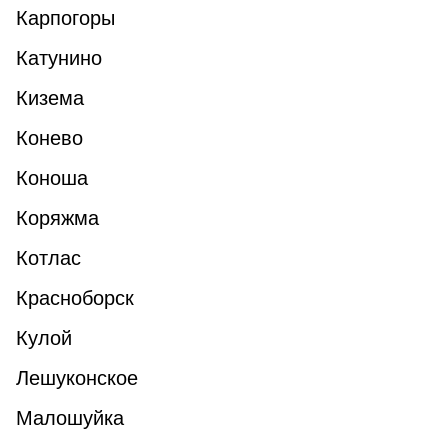
Карпогоры
Катунино
Кизема
Конево
Коноша
Коряжма
Котлас
Красноборск
Кулой
Лешуконское
Малошуйка