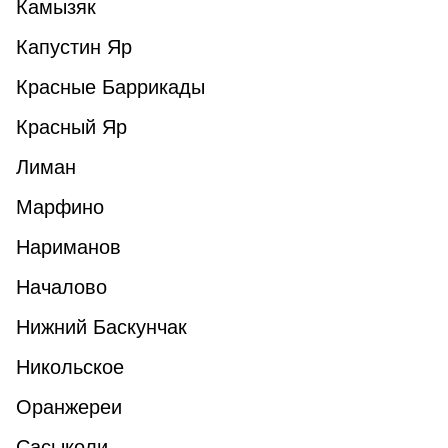
Камызяк
Капустин Яр
Красные Баррикады
Красный Яр
Лиман
Марфино
Нариманов
Началово
Нижний Баскунчак
Никольское
Оранжереи
Сасыколи