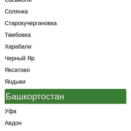
Солянка
Старокучергановка
Тамбовка
Харабали
Черный Яр
Яксатово
Яндыки
Башкортостан
Уфа
Авдон