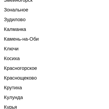
Змеиногорск
Зональное
Зудилово
Калманка
Камень-на-Оби
Ключи
Косиха
Красногорское
Краснощеково
Крутиха
Кулунда
Курья