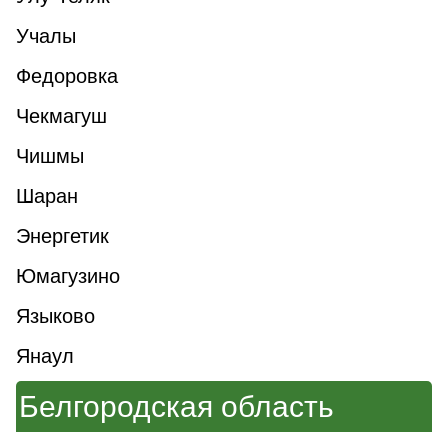
Учалы
Федоровка
Чекмагуш
Чишмы
Шаран
Энергетик
Юмагузино
Языково
Янаул
Белгородская область