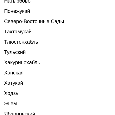
Натырбово
Понежукай
Северо-Восточные Сады
Тахтамукай
Тлюстенхабль
Тульский
Хакуринохабль
Ханская
Хатукай
Ходзь
Энем
Яблоновский